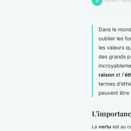
S
Sophie
12 févr
Dans le mond
oublier les f
les valeurs q
des grands pe
incroyablemen
raison
et l’
ét
termes d’éth
peuvent être 
L’importance
La
vertu
est au c