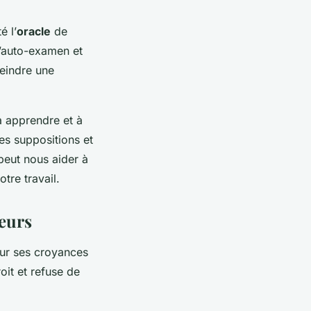
é l’
oracle
de
l’auto-examen et
teindre une
à apprendre et à
es suppositions et
eut nous aider à
tre travail.
leurs
ur ses croyances
oit et refuse de