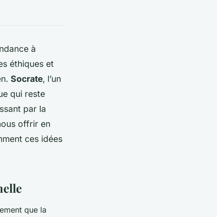
endance à
es éthiques et
en.
Socrate
, l’un
ue qui reste
ssant par la
ous offrir en
mment ces idées
nelle
mement que la