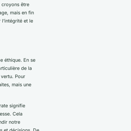
s croyons être
age, mais en fin
’intégrité et le
e éthique. En se
rticulière de la
 vertu. Pour
aites, mais une
ate signifie
esse. Cela
dir notre
s et décisions. De