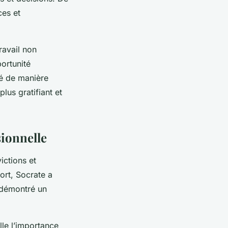
ces et
ravail non
ortunité
té de manière
lus gratifiant et
sionnelle
ictions et
ort, Socrate a
a démontré un
lle l’importance