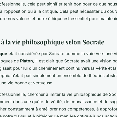
ofessionnelle, cela peut signifier tenir bon pour ce que nou
 l’opposition ou à la critique. Cela peut nécessiter du cour
e nos valeurs et notre éthique est essentiel pour maintenir l
 à la vie philosophique selon Socrate
ique
était considérée par Socrate comme la voie vers une vi
alogues de
Platon
, il est clair que Socrate avait une vision pa
agissait pour lui d’un cheminement continu vers la vérité et la
sophie n’était pas simplement un ensemble de théories abstr
une vie bonne et vertueuse.
fessionnelle, chercher à imiter la vie philosophique de Socr
mment dans une quête de vérité, de connaissance et de sag
cher constamment à améliorer nos compétences, à approfon
notre travail et à réfléchir de manière critique à nos action