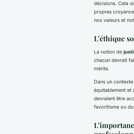
décisions. Cela s
propres croyances
nos valeurs et not
L’éthique so
La notion de
just
chacun devrait fai
mérite.
Dans un contexte o
équitablement et 
devraient être ac
favoritisme ou du
L’importanc
professionne