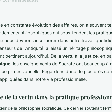
ier 2024
6 min de lecture
e en constante évolution des affaires, on a souvent t
ondements philosophiques qui sous-tendent les pratiqu
ue nous devrions incorporer dans notre travail quotidi
nseurs de l’Antiquité, a laissé un héritage philosophiq
t pertinent aujourd’hui. De la
vertu
à la
justice
, en pa
hique
, les enseignements de Socrate ont beaucoup à n
ique professionnelle. Regardons donc de plus près co
appliquées dans notre vie professionnelle.
 de la vertu dans la pratique profession
œur de la philosophie socratique. Ce dernier soutenait fer