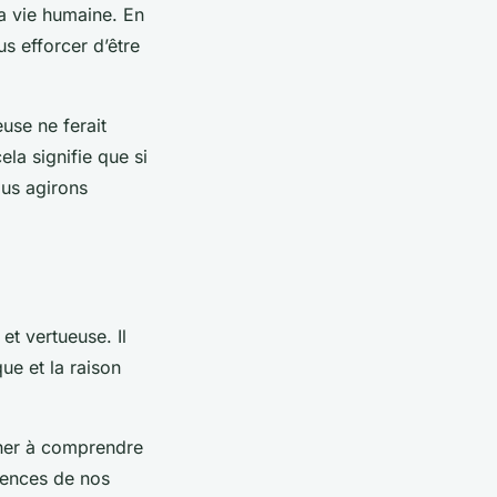
 la vie humaine. En
s efforcer d’être
use ne ferait
la signifie que si
ous agirons
et vertueuse. Il
que et la raison
cher à comprendre
uences de nos