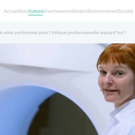
Accueil
Actu
Culture
Divertissement
Emploi
Environnement
Société
-elles pertinentes pour l'éthique professionnelle aujourd'hui ?